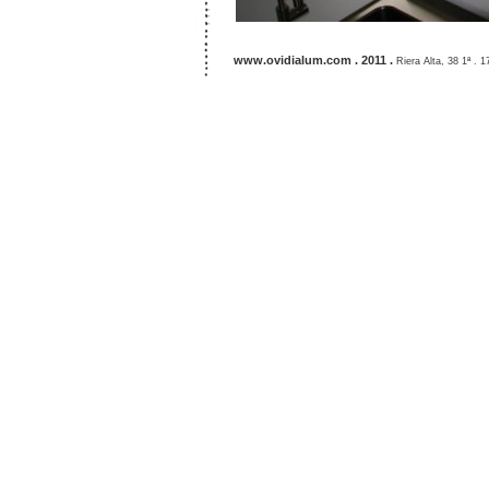
www.ovidialum.com . 2011
.
Riera Alta, 38 1ª .